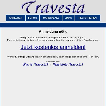
ANMELDEN
FORUM
MARKTPLATZ
LINKS
REGISTRIEREN
Anmeldung nötig
Einige Bereiche sind nur für registierte Benutzer zugänglich.
Eine registrierung ist kostenlos, anonym und benötigt nur eine gültige Emailadresse.
Jetzt kostenlos anmelden!
Wenn du gültige Zugangsdaten erhalten hast, dann logge dich links unter "Ich" ein.
Kostenlose Infos:
Was ist Travesta?
Was bietet Travesta?
|