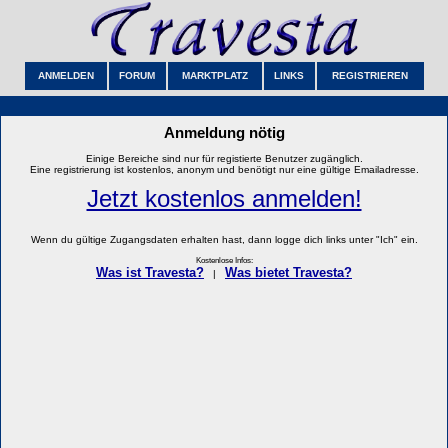
ANMELDEN
FORUM
MARKTPLATZ
LINKS
REGISTRIEREN
Anmeldung nötig
Einige Bereiche sind nur für registierte Benutzer zugänglich.
Eine registrierung ist kostenlos, anonym und benötigt nur eine gültige Emailadresse.
Jetzt kostenlos anmelden!
Wenn du gültige Zugangsdaten erhalten hast, dann logge dich links unter "Ich" ein.
Kostenlose Infos:
Was ist Travesta?
Was bietet Travesta?
|