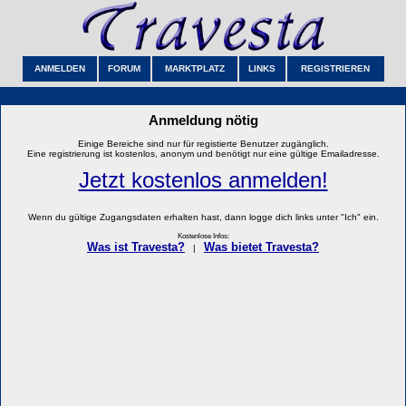
ANMELDEN
FORUM
MARKTPLATZ
LINKS
REGISTRIEREN
Anmeldung nötig
Einige Bereiche sind nur für registierte Benutzer zugänglich.
Eine registrierung ist kostenlos, anonym und benötigt nur eine gültige Emailadresse.
Jetzt kostenlos anmelden!
Wenn du gültige Zugangsdaten erhalten hast, dann logge dich links unter "Ich" ein.
Kostenlose Infos:
Was ist Travesta?
Was bietet Travesta?
|