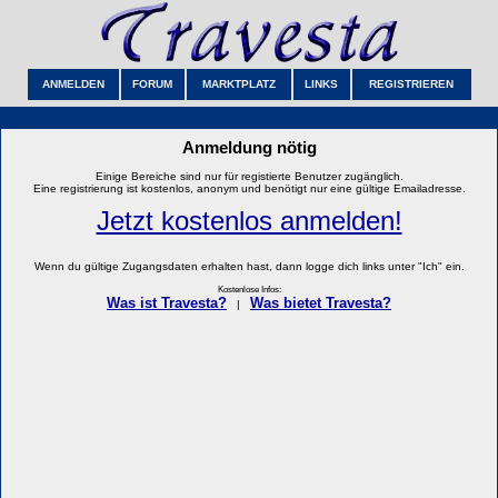
ANMELDEN
FORUM
MARKTPLATZ
LINKS
REGISTRIEREN
Anmeldung nötig
Einige Bereiche sind nur für registierte Benutzer zugänglich.
Eine registrierung ist kostenlos, anonym und benötigt nur eine gültige Emailadresse.
Jetzt kostenlos anmelden!
Wenn du gültige Zugangsdaten erhalten hast, dann logge dich links unter "Ich" ein.
Kostenlose Infos:
Was ist Travesta?
Was bietet Travesta?
|