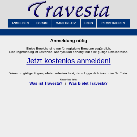
ANMELDEN
FORUM
MARKTPLATZ
LINKS
REGISTRIEREN
Anmeldung nötig
Einige Bereiche sind nur für registierte Benutzer zugänglich.
Eine registrierung ist kostenlos, anonym und benötigt nur eine gültige Emailadresse.
Jetzt kostenlos anmelden!
Wenn du gültige Zugangsdaten erhalten hast, dann logge dich links unter "Ich" ein.
Kostenlose Infos:
Was ist Travesta?
Was bietet Travesta?
|