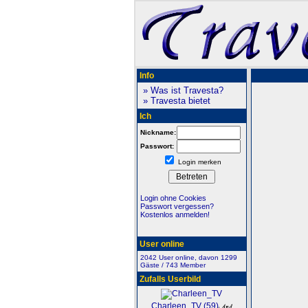
Info
» Was ist Travesta?
» Travesta bietet
Ich
Nickname:
Passwort:
Login merken
Login ohne Cookies
Passwort vergessen?
Kostenlos anmelden!
User online
2042 User online, davon 1299
Gäste / 743 Member
Zufalls Userbild
Charleen_TV (59)