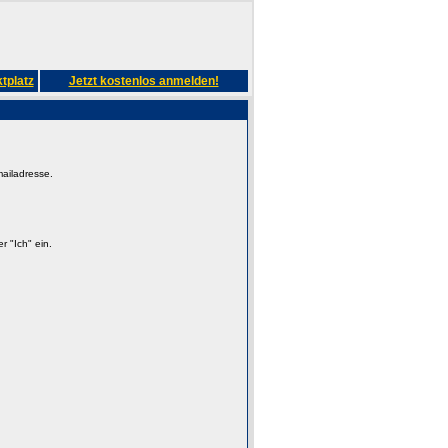
tplatz
Jetzt kostenlos anmelden!
mailadresse.
 "Ich" ein.