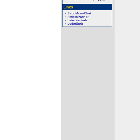
Links
» SadoMaso-Chat
» FetischPartner
» LatexZentrale
» LederStolz