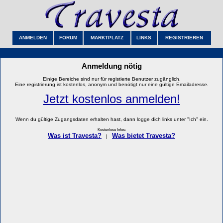
ANMELDEN
FORUM
MARKTPLATZ
LINKS
REGISTRIEREN
Anmeldung nötig
Einige Bereiche sind nur für registierte Benutzer zugänglich.
Eine registrierung ist kostenlos, anonym und benötigt nur eine gültige Emailadresse.
Jetzt kostenlos anmelden!
Wenn du gültige Zugangsdaten erhalten hast, dann logge dich links unter "Ich" ein.
Kostenlose Infos:
Was ist Travesta?
Was bietet Travesta?
|