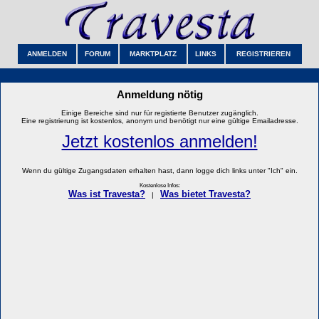
ANMELDEN
FORUM
MARKTPLATZ
LINKS
REGISTRIEREN
Anmeldung nötig
Einige Bereiche sind nur für registierte Benutzer zugänglich.
Eine registrierung ist kostenlos, anonym und benötigt nur eine gültige Emailadresse.
Jetzt kostenlos anmelden!
Wenn du gültige Zugangsdaten erhalten hast, dann logge dich links unter "Ich" ein.
Kostenlose Infos:
Was ist Travesta?
Was bietet Travesta?
|