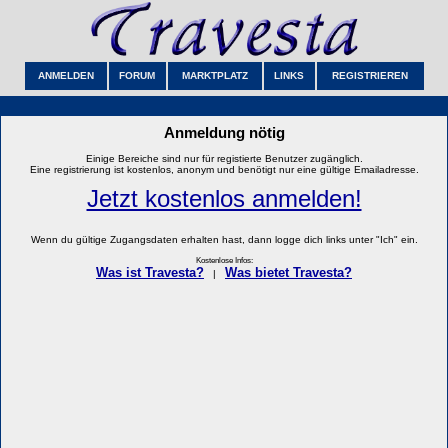
ANMELDEN
FORUM
MARKTPLATZ
LINKS
REGISTRIEREN
Anmeldung nötig
Einige Bereiche sind nur für registierte Benutzer zugänglich.
Eine registrierung ist kostenlos, anonym und benötigt nur eine gültige Emailadresse.
Jetzt kostenlos anmelden!
Wenn du gültige Zugangsdaten erhalten hast, dann logge dich links unter "Ich" ein.
Kostenlose Infos:
Was ist Travesta?
Was bietet Travesta?
|