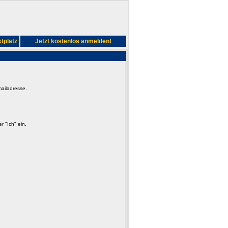
tplatz
Jetzt kostenlos anmelden!
mailadresse.
 "Ich" ein.