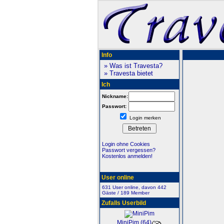
Info
» Was ist Travesta?
» Travesta bietet
Ich
Nickname:
Passwort:
Login merken
Login ohne Cookies
Passwort vergessen?
Kostenlos anmelden!
User online
631 User online, davon 442
Gäste / 189 Member
Zufalls Userbild
MiniPim (64)