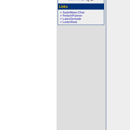
Links
» SadoMaso-Chat
» FetischPartner
» LatexZentrale
» LederStolz