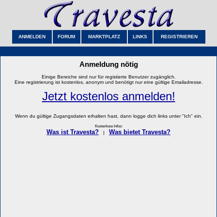
ANMELDEN
FORUM
MARKTPLATZ
LINKS
REGISTRIEREN
Anmeldung nötig
Einige Bereiche sind nur für registierte Benutzer zugänglich.
Eine registrierung ist kostenlos, anonym und benötigt nur eine gültige Emailadresse.
Jetzt kostenlos anmelden!
Wenn du gültige Zugangsdaten erhalten hast, dann logge dich links unter "Ich" ein.
Kostenlose Infos:
Was ist Travesta?
Was bietet Travesta?
|