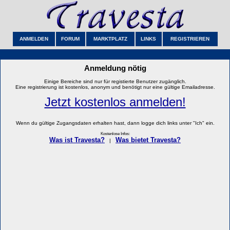
ANMELDEN
FORUM
MARKTPLATZ
LINKS
REGISTRIEREN
Anmeldung nötig
Einige Bereiche sind nur für registierte Benutzer zugänglich.
Eine registrierung ist kostenlos, anonym und benötigt nur eine gültige Emailadresse.
Jetzt kostenlos anmelden!
Wenn du gültige Zugangsdaten erhalten hast, dann logge dich links unter "Ich" ein.
Kostenlose Infos:
Was ist Travesta?
Was bietet Travesta?
|