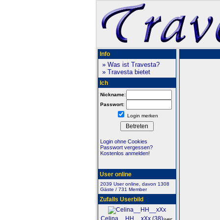
Info
» Was ist Travesta?
» Travesta bietet
Ich
Nickname:
Passwort:
Login merken
Login ohne Cookies
Passwort vergessen?
Kostenlos anmelden!
User online
2039 User online, davon 1308
Gäste / 731 Member
Zufalls Userbild
Celina__HH__xXx (38)