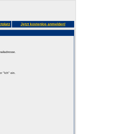
tplatz
Jetzt kostenlos anmelden!
mailadresse.
 "Ich" ein.