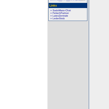
Links
» SadoMaso-Chat
» FetischPartner
» LatexZentrale
» LederStolz