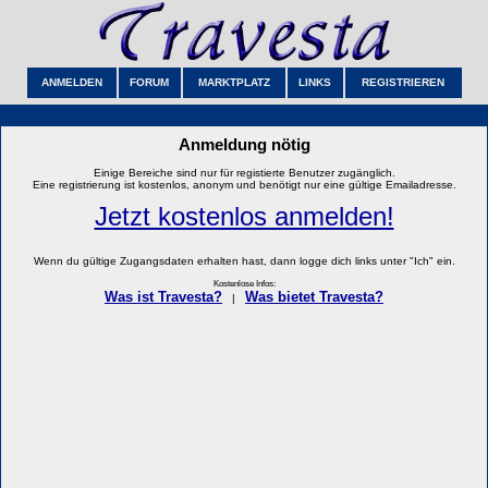
ANMELDEN
FORUM
MARKTPLATZ
LINKS
REGISTRIEREN
Anmeldung nötig
Einige Bereiche sind nur für registierte Benutzer zugänglich.
Eine registrierung ist kostenlos, anonym und benötigt nur eine gültige Emailadresse.
Jetzt kostenlos anmelden!
Wenn du gültige Zugangsdaten erhalten hast, dann logge dich links unter "Ich" ein.
Kostenlose Infos:
Was ist Travesta?
Was bietet Travesta?
|