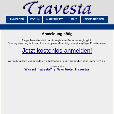
ANMELDEN
FORUM
MARKTPLATZ
LINKS
REGISTRIEREN
Anmeldung nötig
Einige Bereiche sind nur für registierte Benutzer zugänglich.
Eine registrierung ist kostenlos, anonym und benötigt nur eine gültige Emailadresse.
Jetzt kostenlos anmelden!
Wenn du gültige Zugangsdaten erhalten hast, dann logge dich links unter "Ich" ein.
Kostenlose Infos:
Was ist Travesta?
Was bietet Travesta?
|