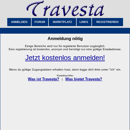
ANMELDEN
FORUM
MARKTPLATZ
LINKS
REGISTRIEREN
Anmeldung nötig
Einige Bereiche sind nur für registierte Benutzer zugänglich.
Eine registrierung ist kostenlos, anonym und benötigt nur eine gültige Emailadresse.
Jetzt kostenlos anmelden!
Wenn du gültige Zugangsdaten erhalten hast, dann logge dich links unter "Ich" ein.
Kostenlose Infos:
Was ist Travesta?
Was bietet Travesta?
|