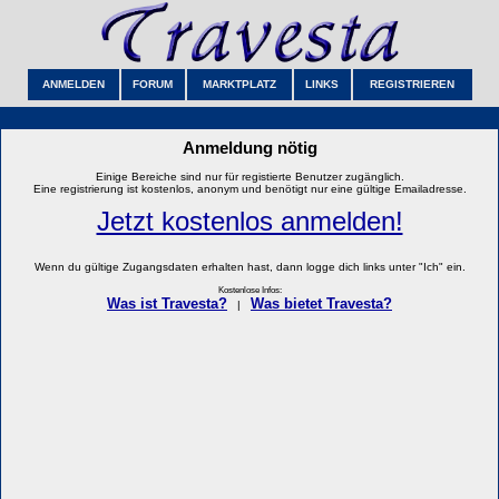
ANMELDEN
FORUM
MARKTPLATZ
LINKS
REGISTRIEREN
Anmeldung nötig
Einige Bereiche sind nur für registierte Benutzer zugänglich.
Eine registrierung ist kostenlos, anonym und benötigt nur eine gültige Emailadresse.
Jetzt kostenlos anmelden!
Wenn du gültige Zugangsdaten erhalten hast, dann logge dich links unter "Ich" ein.
Kostenlose Infos:
Was ist Travesta?
Was bietet Travesta?
|