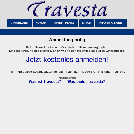
ANMELDEN
FORUM
MARKTPLATZ
LINKS
REGISTRIEREN
Anmeldung nötig
Einige Bereiche sind nur für registierte Benutzer zugänglich.
Eine registrierung ist kostenlos, anonym und benötigt nur eine gültige Emailadresse.
Jetzt kostenlos anmelden!
Wenn du gültige Zugangsdaten erhalten hast, dann logge dich links unter "Ich" ein.
Kostenlose Infos:
Was ist Travesta?
Was bietet Travesta?
|