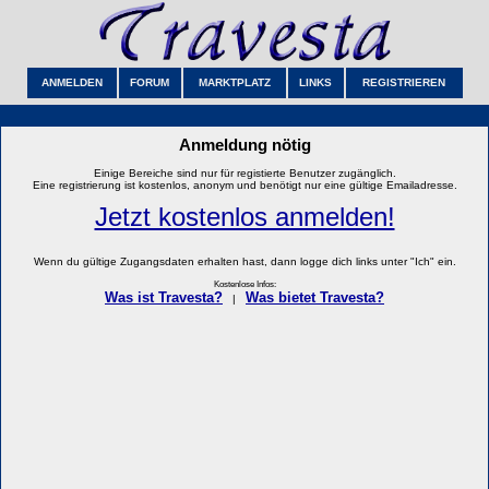
ANMELDEN
FORUM
MARKTPLATZ
LINKS
REGISTRIEREN
Anmeldung nötig
Einige Bereiche sind nur für registierte Benutzer zugänglich.
Eine registrierung ist kostenlos, anonym und benötigt nur eine gültige Emailadresse.
Jetzt kostenlos anmelden!
Wenn du gültige Zugangsdaten erhalten hast, dann logge dich links unter "Ich" ein.
Kostenlose Infos:
Was ist Travesta?
Was bietet Travesta?
|