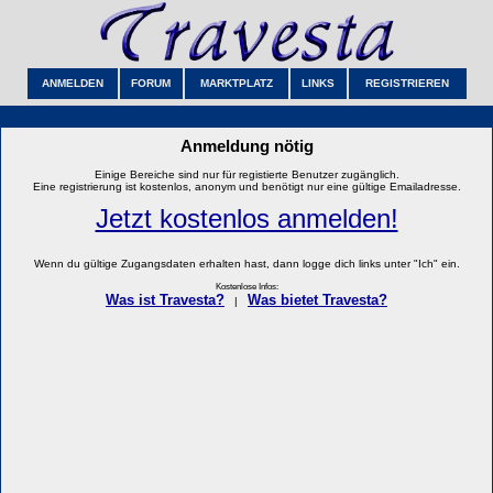
ANMELDEN
FORUM
MARKTPLATZ
LINKS
REGISTRIEREN
Anmeldung nötig
Einige Bereiche sind nur für registierte Benutzer zugänglich.
Eine registrierung ist kostenlos, anonym und benötigt nur eine gültige Emailadresse.
Jetzt kostenlos anmelden!
Wenn du gültige Zugangsdaten erhalten hast, dann logge dich links unter "Ich" ein.
Kostenlose Infos:
Was ist Travesta?
Was bietet Travesta?
|