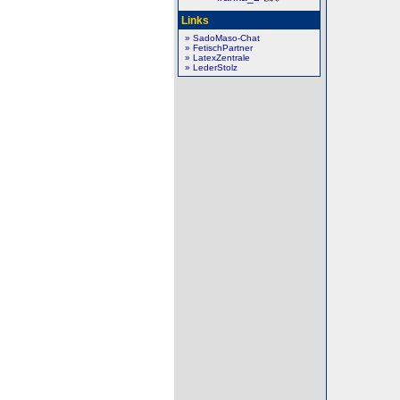
Links
» SadoMaso-Chat
» FetischPartner
» LatexZentrale
» LederStolz