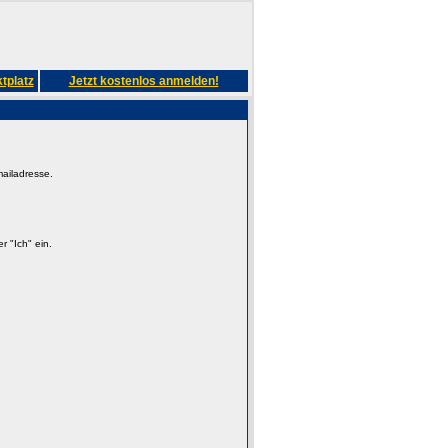
tplatz
Jetzt kostenlos anmelden!
mailadresse.
 "Ich" ein.