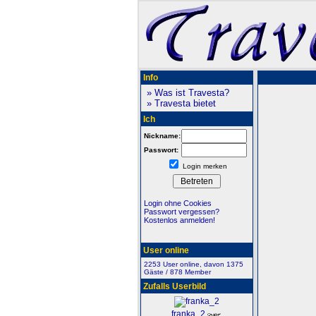
Info
» Was ist Travesta?
» Travesta bietet
Ich
Nickname:
Passwort:
Login merken
Login ohne Cookies
Passwort vergessen?
Kostenlos anmelden!
User online
2253 User online, davon 1375
Gäste / 878 Member
Zufalls Userbild
franka_2