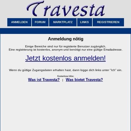
ANMELDEN
FORUM
MARKTPLATZ
LINKS
REGISTRIEREN
Anmeldung nötig
Einige Bereiche sind nur für registierte Benutzer zugänglich.
Eine registrierung ist kostenlos, anonym und benötigt nur eine gültige Emailadresse.
Jetzt kostenlos anmelden!
Wenn du gültige Zugangsdaten erhalten hast, dann logge dich links unter "Ich" ein.
Kostenlose Infos:
Was ist Travesta?
Was bietet Travesta?
|