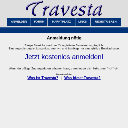
ANMELDEN
FORUM
MARKTPLATZ
LINKS
REGISTRIEREN
Anmeldung nötig
Einige Bereiche sind nur für registierte Benutzer zugänglich.
Eine registrierung ist kostenlos, anonym und benötigt nur eine gültige Emailadresse.
Jetzt kostenlos anmelden!
Wenn du gültige Zugangsdaten erhalten hast, dann logge dich links unter "Ich" ein.
Kostenlose Infos:
Was ist Travesta?
Was bietet Travesta?
|