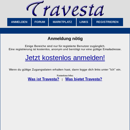
ANMELDEN
FORUM
MARKTPLATZ
LINKS
REGISTRIEREN
Anmeldung nötig
Einige Bereiche sind nur für registierte Benutzer zugänglich.
Eine registrierung ist kostenlos, anonym und benötigt nur eine gültige Emailadresse.
Jetzt kostenlos anmelden!
Wenn du gültige Zugangsdaten erhalten hast, dann logge dich links unter "Ich" ein.
Kostenlose Infos:
Was ist Travesta?
Was bietet Travesta?
|