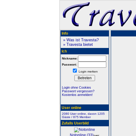
Info
» Was ist Travesta?
» Travesta bietet
Ich
Nickname:
Passwort:
Login merken
Login ohne Cookies
Passwort vergessen?
Kostenlos anmelden!
User online
2080 User online, davon 1205
Gäste / 875 Member
Zufalls Userbild
Notonline (33)