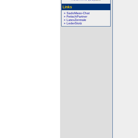
Links
» SadoMaso-Chat
» FetischPartner
» LatexZentrale
» LederStolz