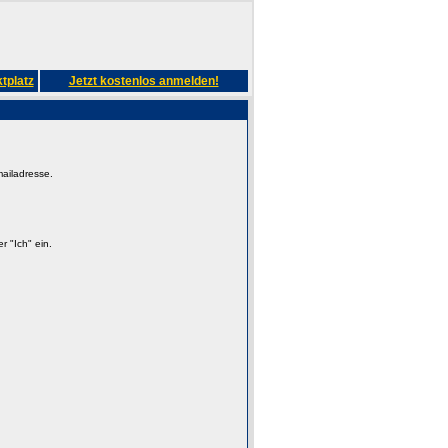
tplatz
Jetzt kostenlos anmelden!
mailadresse.
 "Ich" ein.