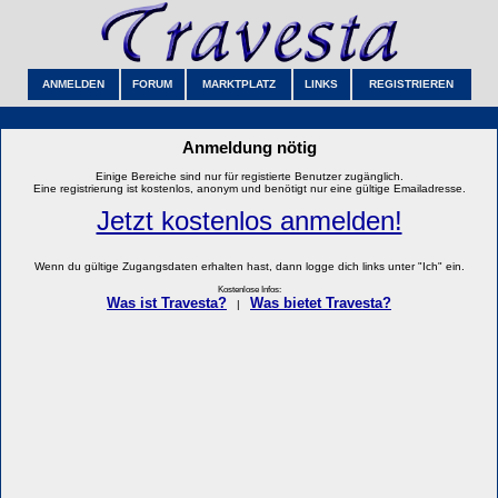
ANMELDEN
FORUM
MARKTPLATZ
LINKS
REGISTRIEREN
Anmeldung nötig
Einige Bereiche sind nur für registierte Benutzer zugänglich.
Eine registrierung ist kostenlos, anonym und benötigt nur eine gültige Emailadresse.
Jetzt kostenlos anmelden!
Wenn du gültige Zugangsdaten erhalten hast, dann logge dich links unter "Ich" ein.
Kostenlose Infos:
Was ist Travesta?
Was bietet Travesta?
|