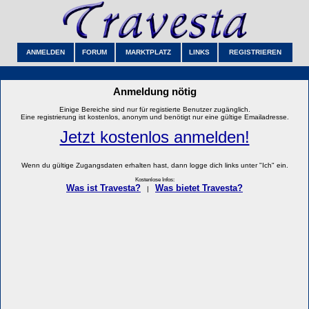
ANMELDEN
FORUM
MARKTPLATZ
LINKS
REGISTRIEREN
Anmeldung nötig
Einige Bereiche sind nur für registierte Benutzer zugänglich.
Eine registrierung ist kostenlos, anonym und benötigt nur eine gültige Emailadresse.
Jetzt kostenlos anmelden!
Wenn du gültige Zugangsdaten erhalten hast, dann logge dich links unter "Ich" ein.
Kostenlose Infos:
Was ist Travesta?
Was bietet Travesta?
|