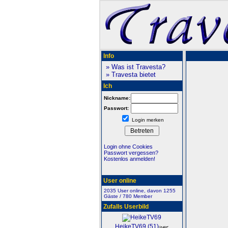
Info
» Was ist Travesta?
» Travesta bietet
Ich
Nickname:
Passwort:
Login merken
Login ohne Cookies
Passwort vergessen?
Kostenlos anmelden!
User online
2035 User online, davon 1255
Gäste / 780 Member
Zufalls Userbild
HeikeTV69 (51)