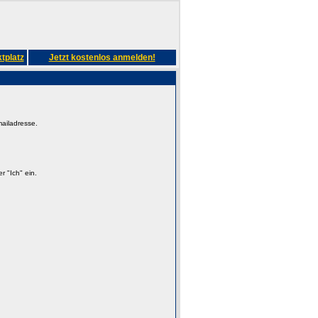
tplatz
Jetzt kostenlos anmelden!
mailadresse.
 "Ich" ein.