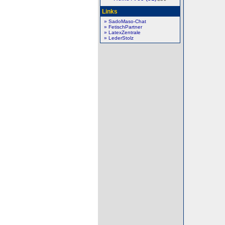
Links
» SadoMaso-Chat
» FetischPartner
» LatexZentrale
» LederStolz