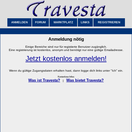
ANMELDEN
FORUM
MARKTPLATZ
LINKS
REGISTRIEREN
Anmeldung nötig
Einige Bereiche sind nur für registierte Benutzer zugänglich.
Eine registrierung ist kostenlos, anonym und benötigt nur eine gültige Emailadresse.
Jetzt kostenlos anmelden!
Wenn du gültige Zugangsdaten erhalten hast, dann logge dich links unter "Ich" ein.
Kostenlose Infos:
Was ist Travesta?
Was bietet Travesta?
|