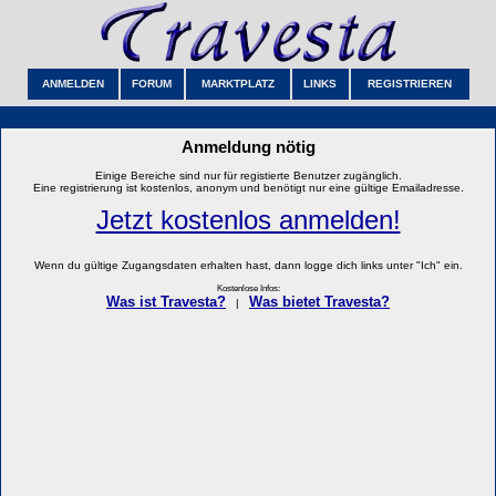
ANMELDEN
FORUM
MARKTPLATZ
LINKS
REGISTRIEREN
Anmeldung nötig
Einige Bereiche sind nur für registierte Benutzer zugänglich.
Eine registrierung ist kostenlos, anonym und benötigt nur eine gültige Emailadresse.
Jetzt kostenlos anmelden!
Wenn du gültige Zugangsdaten erhalten hast, dann logge dich links unter "Ich" ein.
Kostenlose Infos:
Was ist Travesta?
Was bietet Travesta?
|