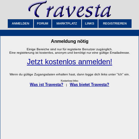
ANMELDEN
FORUM
MARKTPLATZ
LINKS
REGISTRIEREN
Anmeldung nötig
Einige Bereiche sind nur für registierte Benutzer zugänglich.
Eine registrierung ist kostenlos, anonym und benötigt nur eine gültige Emailadresse.
Jetzt kostenlos anmelden!
Wenn du gültige Zugangsdaten erhalten hast, dann logge dich links unter "Ich" ein.
Kostenlose Infos:
Was ist Travesta?
Was bietet Travesta?
|