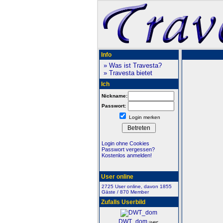
Info
» Was ist Travesta?
» Travesta bietet
Ich
Nickname:
Passwort:
Login merken
Login ohne Cookies
Passwort vergessen?
Kostenlos anmelden!
User online
2725 User online, davon 1855
Gäste / 870 Member
Zufalls Userbild
DWT_dom