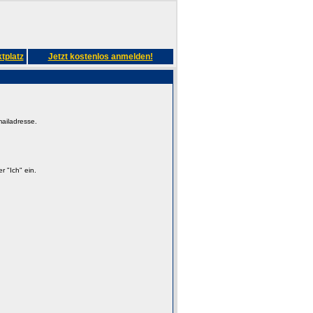
tplatz
Jetzt kostenlos anmelden!
mailadresse.
 "Ich" ein.