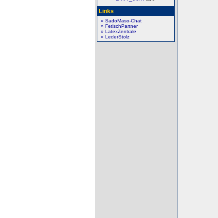
Links
» SadoMaso-Chat
» FetischPartner
» LatexZentrale
» LederStolz