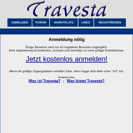
ANMELDEN
FORUM
MARKTPLATZ
LINKS
REGISTRIEREN
Anmeldung nötig
Einige Bereiche sind nur für registierte Benutzer zugänglich.
Eine registrierung ist kostenlos, anonym und benötigt nur eine gültige Emailadresse.
Jetzt kostenlos anmelden!
Wenn du gültige Zugangsdaten erhalten hast, dann logge dich links unter "Ich" ein.
Kostenlose Infos:
Was ist Travesta?
Was bietet Travesta?
|