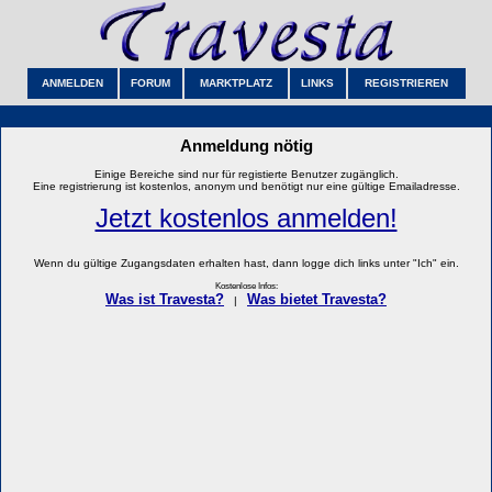
ANMELDEN
FORUM
MARKTPLATZ
LINKS
REGISTRIEREN
Anmeldung nötig
Einige Bereiche sind nur für registierte Benutzer zugänglich.
Eine registrierung ist kostenlos, anonym und benötigt nur eine gültige Emailadresse.
Jetzt kostenlos anmelden!
Wenn du gültige Zugangsdaten erhalten hast, dann logge dich links unter "Ich" ein.
Kostenlose Infos:
Was ist Travesta?
Was bietet Travesta?
|