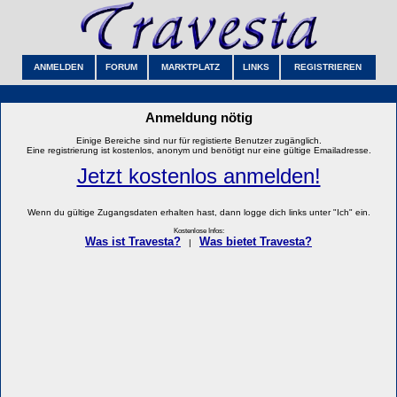
ANMELDEN
FORUM
MARKTPLATZ
LINKS
REGISTRIEREN
Anmeldung nötig
Einige Bereiche sind nur für registierte Benutzer zugänglich.
Eine registrierung ist kostenlos, anonym und benötigt nur eine gültige Emailadresse.
Jetzt kostenlos anmelden!
Wenn du gültige Zugangsdaten erhalten hast, dann logge dich links unter "Ich" ein.
Kostenlose Infos:
Was ist Travesta?
Was bietet Travesta?
|