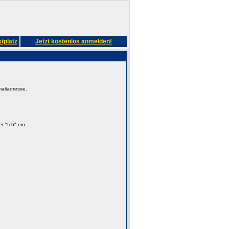
tplatz
Jetzt kostenlos anmelden!
mailadresse.
 "Ich" ein.