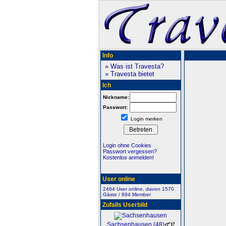
Info
» Was ist Travesta?
» Travesta bietet
Ich
Nickname:
Passwort:
Login merken
Login ohne Cookies
Passwort vergessen?
Kostenlos anmelden!
User online
2464 User online, davon 1570
Gäste / 894 Member
Zufalls Userbild
Sachsenhausen (48)