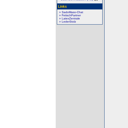
Links
» SadoMaso-Chat
» FetischPartner
» LatexZentrale
» LederStolz