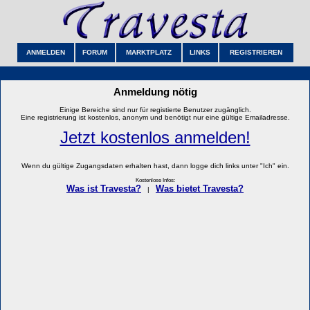
ANMELDEN
FORUM
MARKTPLATZ
LINKS
REGISTRIEREN
Anmeldung nötig
Einige Bereiche sind nur für registierte Benutzer zugänglich.
Eine registrierung ist kostenlos, anonym und benötigt nur eine gültige Emailadresse.
Jetzt kostenlos anmelden!
Wenn du gültige Zugangsdaten erhalten hast, dann logge dich links unter "Ich" ein.
Kostenlose Infos:
Was ist Travesta?
Was bietet Travesta?
|