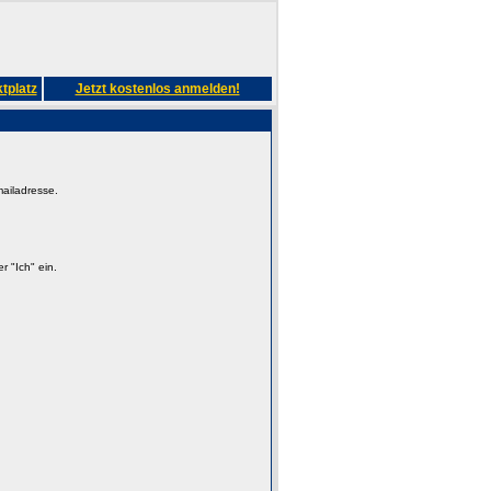
tplatz
Jetzt kostenlos anmelden!
mailadresse.
 "Ich" ein.