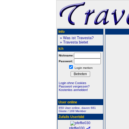
Info
» Was ist Travesta?
» Travesta bietet
Ich
Nickname:
Passwort:
Login merken
Login ohne Cookies
Passwort vergessen?
Kostenlos anmelden!
User online
850 User online, davon 681
Gäste / 169 Member
Zufalls Userbild
pfeffie030