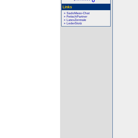
Links
» SadoMaso-Chat
» FetischPartner
» LatexZentrale
» LederStolz