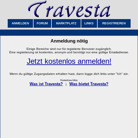
ANMELDEN
FORUM
MARKTPLATZ
LINKS
REGISTRIEREN
Anmeldung nötig
Einige Bereiche sind nur für registierte Benutzer zugänglich.
Eine registrierung ist kostenlos, anonym und benötigt nur eine gültige Emailadresse.
Jetzt kostenlos anmelden!
Wenn du gültige Zugangsdaten erhalten hast, dann logge dich links unter "Ich" ein.
Kostenlose Infos:
Was ist Travesta?
Was bietet Travesta?
|