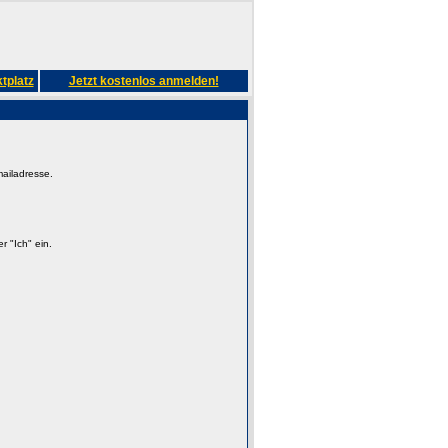
tplatz
Jetzt kostenlos anmelden!
mailadresse.
 "Ich" ein.