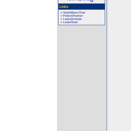
Links
» SadoMaso-Chat
» FetischPartner
» LatexZentrale
» LederStolz