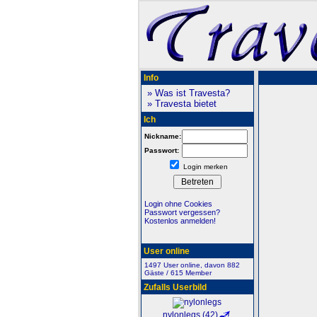
Info
» Was ist Travesta?
» Travesta bietet
Ich
Nickname:
Passwort:
Login merken
Login ohne Cookies
Passwort vergessen?
Kostenlos anmelden!
User online
1497 User online, davon 882
Gäste / 615 Member
Zufalls Userbild
nylonlegs (42)