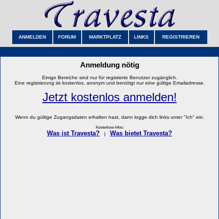
ANMELDEN
FORUM
MARKTPLATZ
LINKS
REGISTRIEREN
Anmeldung nötig
Einige Bereiche sind nur für registierte Benutzer zugänglich.
Eine registrierung ist kostenlos, anonym und benötigt nur eine gültige Emailadresse.
Jetzt kostenlos anmelden!
Wenn du gültige Zugangsdaten erhalten hast, dann logge dich links unter "Ich" ein.
Kostenlose Infos:
Was ist Travesta?
Was bietet Travesta?
|