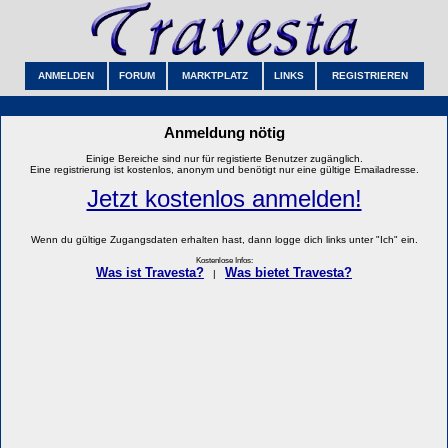
ANMELDEN
FORUM
MARKTPLATZ
LINKS
REGISTRIEREN
Anmeldung nötig
Einige Bereiche sind nur für registierte Benutzer zugänglich.
Eine registrierung ist kostenlos, anonym und benötigt nur eine gültige Emailadresse.
Jetzt kostenlos anmelden!
Wenn du gültige Zugangsdaten erhalten hast, dann logge dich links unter "Ich" ein.
Kostenlose Infos:
Was ist Travesta?
Was bietet Travesta?
|