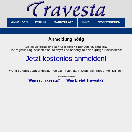
ANMELDEN
FORUM
MARKTPLATZ
LINKS
REGISTRIEREN
Anmeldung nötig
Einige Bereiche sind nur für registierte Benutzer zugänglich.
Eine registrierung ist kostenlos, anonym und benötigt nur eine gültige Emailadresse.
Jetzt kostenlos anmelden!
Wenn du gültige Zugangsdaten erhalten hast, dann logge dich links unter "Ich" ein.
Kostenlose Infos:
Was ist Travesta?
Was bietet Travesta?
|