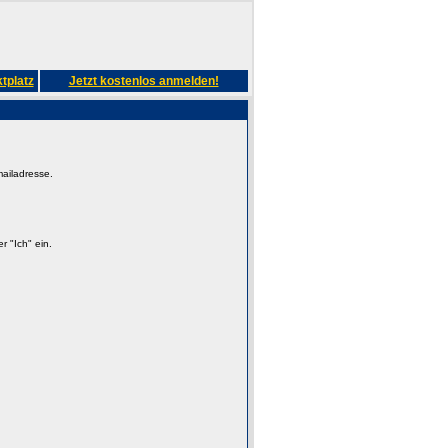
tplatz
Jetzt kostenlos anmelden!
mailadresse.
 "Ich" ein.