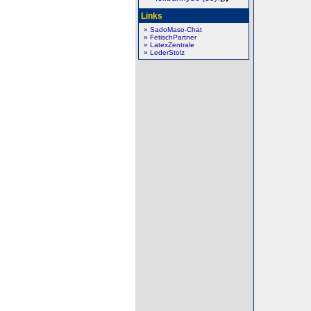
Links
» SadoMaso-Chat
» FetischPartner
» LatexZentrale
» LederStolz