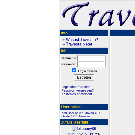
Info
» Was ist Travesta?
» Travesta bietet
Ich
Nickname:
Passwort:
Login merken
Login ohne Cookies
Passwort vergessen?
Kostenlos anmelden!
User online
728 User online, davon 497
Gäste / 231 Member
Zufalls Userbild
felibunny86 (39)