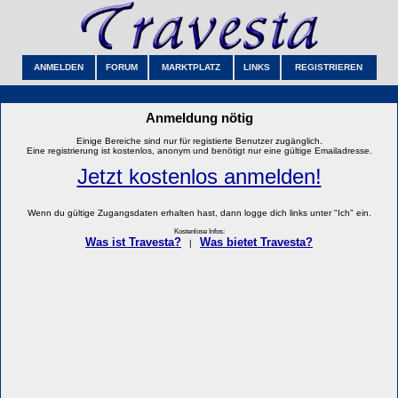
ANMELDEN
FORUM
MARKTPLATZ
LINKS
REGISTRIEREN
Anmeldung nötig
Einige Bereiche sind nur für registierte Benutzer zugänglich.
Eine registrierung ist kostenlos, anonym und benötigt nur eine gültige Emailadresse.
Jetzt kostenlos anmelden!
Wenn du gültige Zugangsdaten erhalten hast, dann logge dich links unter "Ich" ein.
Kostenlose Infos:
Was ist Travesta?
Was bietet Travesta?
|