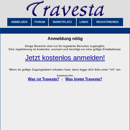
ANMELDEN
FORUM
MARKTPLATZ
LINKS
REGISTRIEREN
Anmeldung nötig
Einige Bereiche sind nur für registierte Benutzer zugänglich.
Eine registrierung ist kostenlos, anonym und benötigt nur eine gültige Emailadresse.
Jetzt kostenlos anmelden!
Wenn du gültige Zugangsdaten erhalten hast, dann logge dich links unter "Ich" ein.
Kostenlose Infos:
Was ist Travesta?
Was bietet Travesta?
|