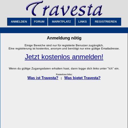
ANMELDEN
FORUM
MARKTPLATZ
LINKS
REGISTRIEREN
Anmeldung nötig
Einige Bereiche sind nur für registierte Benutzer zugänglich.
Eine registrierung ist kostenlos, anonym und benötigt nur eine gültige Emailadresse.
Jetzt kostenlos anmelden!
Wenn du gültige Zugangsdaten erhalten hast, dann logge dich links unter "Ich" ein.
Kostenlose Infos:
Was ist Travesta?
Was bietet Travesta?
|