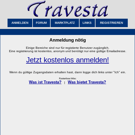
ANMELDEN
FORUM
MARKTPLATZ
LINKS
REGISTRIEREN
Anmeldung nötig
Einige Bereiche sind nur für registierte Benutzer zugänglich.
Eine registrierung ist kostenlos, anonym und benötigt nur eine gültige Emailadresse.
Jetzt kostenlos anmelden!
Wenn du gültige Zugangsdaten erhalten hast, dann logge dich links unter "Ich" ein.
Kostenlose Infos:
Was ist Travesta?
Was bietet Travesta?
|