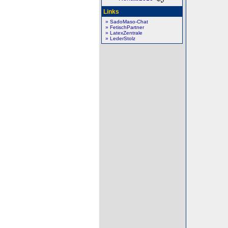
Links
» SadoMaso-Chat
» FetischPartner
» LatexZentrale
» LederStolz