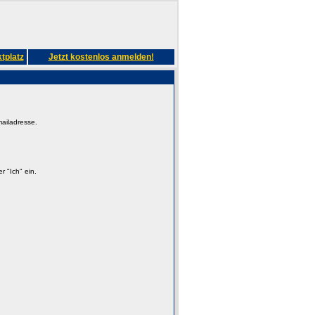
tplatz
Jetzt kostenlos anmelden!
mailadresse.
 "Ich" ein.