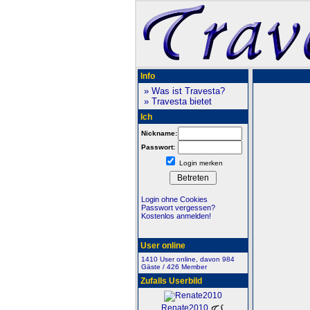
Info
» Was ist Travesta?
» Travesta bietet
Ich
Nickname:
Passwort:
Login merken
Login ohne Cookies
Passwort vergessen?
Kostenlos anmelden!
User online
1410 User online, davon 984
Gäste / 426 Member
Zufalls Userbild
Renate2010