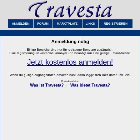
ANMELDEN
FORUM
MARKTPLATZ
LINKS
REGISTRIEREN
Anmeldung nötig
Einige Bereiche sind nur für registierte Benutzer zugänglich.
Eine registrierung ist kostenlos, anonym und benötigt nur eine gültige Emailadresse.
Jetzt kostenlos anmelden!
Wenn du gültige Zugangsdaten erhalten hast, dann logge dich links unter "Ich" ein.
Kostenlose Infos:
Was ist Travesta?
Was bietet Travesta?
|